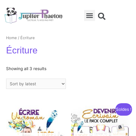
La conférence des auteurs indépendants
Home
/ Écriture
Écriture
Showing all 3 results
Soldes !