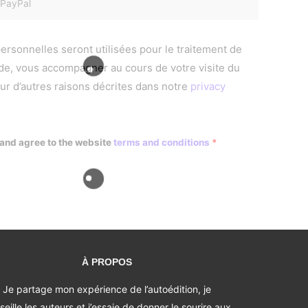
 PayPal
rsonnelles seront utilisées pour le traitement de
e, vous accompagner au cours de votre visite du
our d’autres raisons décrites dans notre
privacy
 and agree to the website
terms and conditions
*
À PROPOS
Je partage mon expérience de l’autoédition, je
seille les auteurs et j’essaie de donner le sourire aux