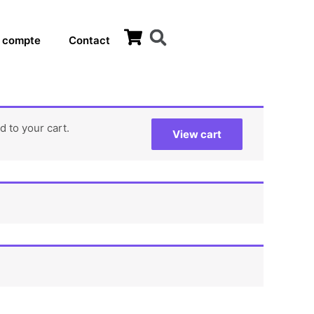
 compte
Contact
 to your cart.
View cart