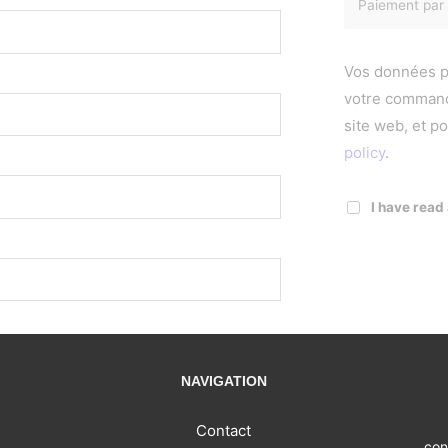
Paiement par
Vos données pe
votre command
site web, et p
policy
.
I have read
NAVIGATION
Contact
con