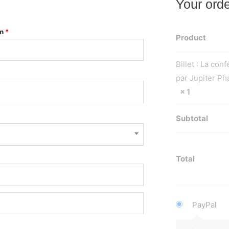
Your ord
m
*
Product
Billet : La co
par Jupiter Ph
× 1
Subtotal
Total
PayPal