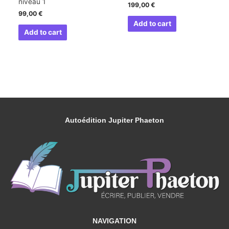
niveau 1
199,00
€
99,00
€
Add to cart
Add to cart
Autoédition Jupiter Phaeton
NAVIGATION